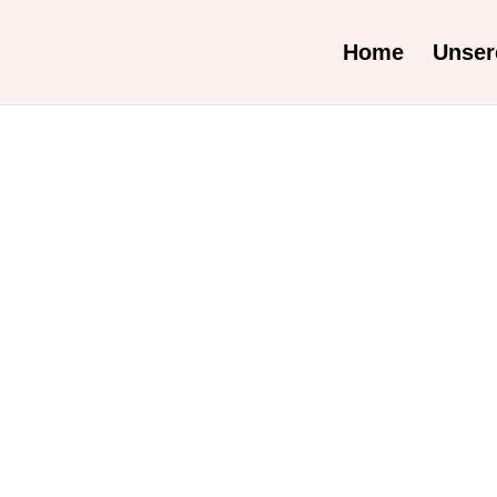
Home
Unser
funden
en werden. Verfeinern Sie Ihre Suche oder verwenden Sie di
n.