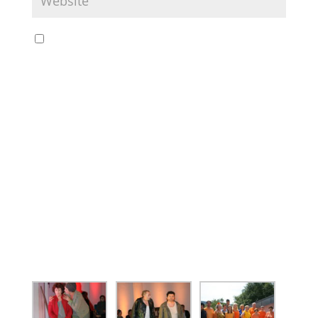
Name, E-Mail-Adresse und Website in
diesem Browser für meinen nächsten
Kommentar speichern.
Aktuelles
Keine Kategorien
Galerie